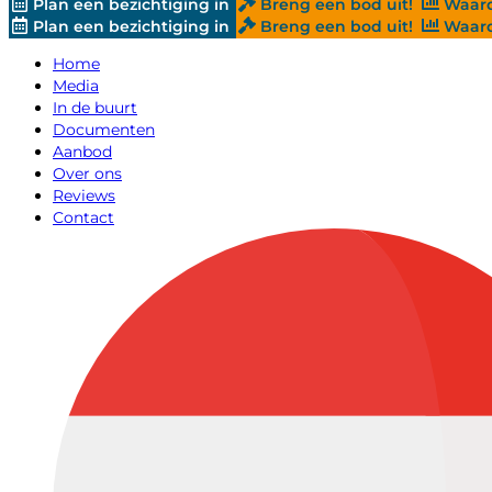
Plan een bezichtiging in
Breng een bod uit!
Waard
Plan een bezichtiging in
Breng een bod uit!
Waard
Home
Media
In de buurt
Documenten
Aanbod
Over ons
Reviews
Contact