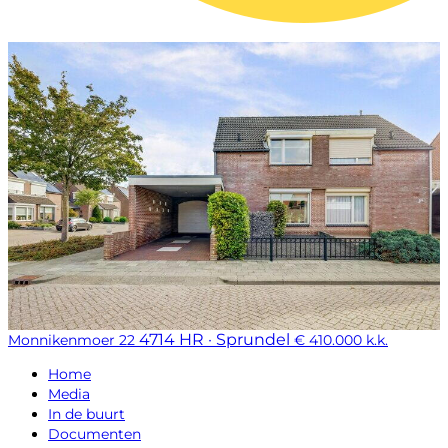
4714 HR · Sprundel
Monnikenmoer 22
€ 410.000 k.k.
Home
Media
In de buurt
Documenten