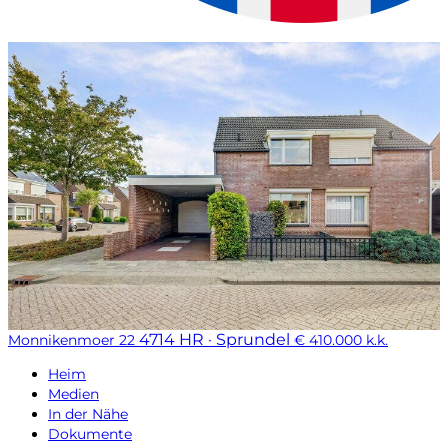
4714 HR · Sprundel
Monnikenmoer 22
€ 410.000 k.k.
Heim
Medien
In der Nähe
Dokumente